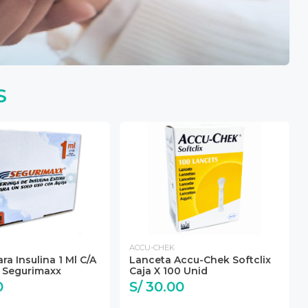
S
ACCU-CHEK
ra Insulina 1 Ml C/A
Lanceta Accu-Chek Softclix
m Segurimaxx
Caja X 100 Unid
0
S/ 30.00