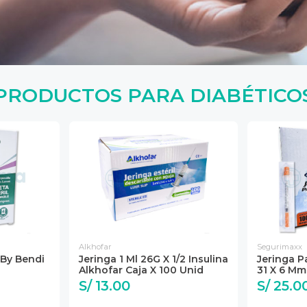
PRODUCTOS PARA DIABÉTICO
Alkhofar
Segurimaxx
By Bendi
Jeringa 1 Ml 26G X 1/2 Insulina
Jeringa Pa
Alkhofar Caja X 100 Unid
31 X 6 M
S/ 13.00
S/ 25.0