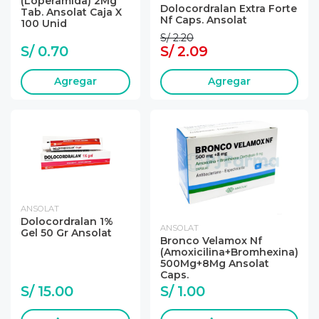
(Loperamida) 2Mg
Dolocordralan Extra Forte
Tab. Ansolat Caja X
Nf Caps. Ansolat
100 Unid
S/ 2.20
S/ 0.70
S/ 2.09
Agregar
Agregar
ANSOLAT
Dolocordralan 1%
ANSOLAT
Gel 50 Gr Ansolat
Bronco Velamox Nf
(Amoxicilina+Bromhexina)
500Mg+8Mg Ansolat
Caps.
S/ 15.00
S/ 1.00