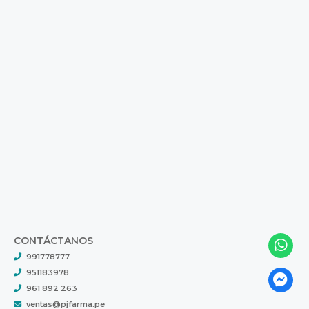
CONTÁCTANOS
991778777
951183978
961 892 263
ventas@pjfarma.pe