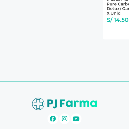
Pure Carb
Detox) Gar
X Unid
S/ 14.50