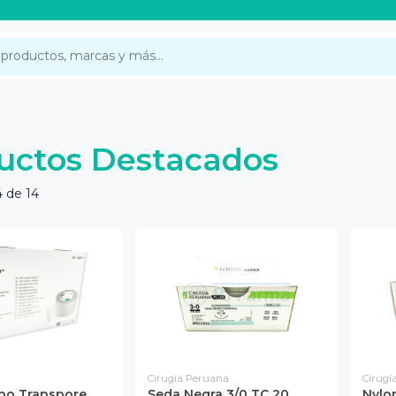
uctos Destacados
 de 14
Cirugía Peruana
Cirugí
po Transpore
Seda Negra 3/0 TC 20
Nylo