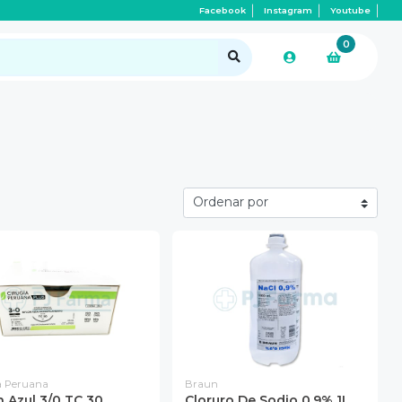
Facebook
Instagram
Youtube
0
a Peruana
Braun
n Azul 3/0 TC 30
Cloruro De Sodio 0.9% 1L