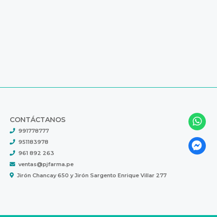
CONTÁCTANOS
991778777
951183978
961 892 263
ventas@pjfarma.pe
Jirón Chancay 650 y Jirón Sargento Enrique Villar 277