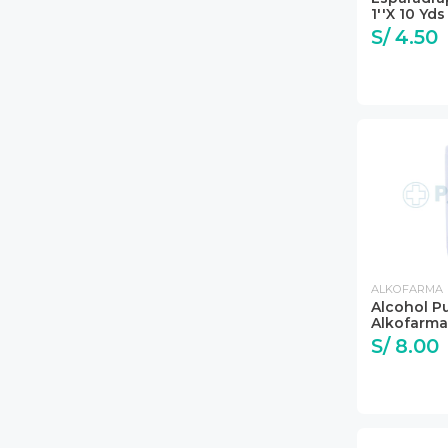
1''x 10 Yd
S/ 4.50
ALKOFARMA
Alcohol P
Alkofarma
S/ 8.00