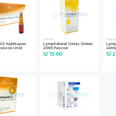
Pascoe
Pascoe
B12 Injektopas
Lymphdiaral Gotas Orales
Lymp
Pascoe Unid
20Ml Pascoe
40Mg
S/ 15.00
S/ 