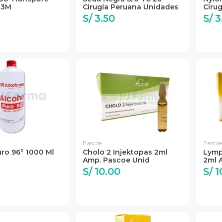
s 3M
Cirugía Peruana Unidades
Ciru
S/ 3.50
S/ 3
Pascoe
Pascoe
uro 96° 1000 Ml
Cholo 2 Injektopas 2ml
Lymp
Amp. Pascoe Unid
2ml 
S/ 10.00
S/ 1