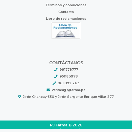
Terminos y condiciones
Contacto
Libro de reclamaciones
CONTÁCTANOS
991778777
951183978
961 892 263
ventas@pjfarma.pe
Jirón Chancay 650 y Jirón Sargento Enrique Villar 277
PJ Farma © 2026
Creado por
Bsale