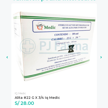
IQ Medic
Int
Alita #22 G X 3/4 Iq Medic
Al
S/ 28.00
S