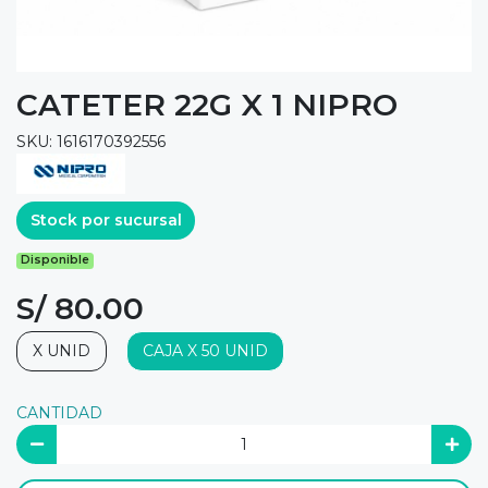
CATETER 22G X 1 NIPRO
SKU: 1616170392556
Stock por sucursal
Disponible
S/ 80.00
X UNID
CAJA X 50 UNID
CANTIDAD