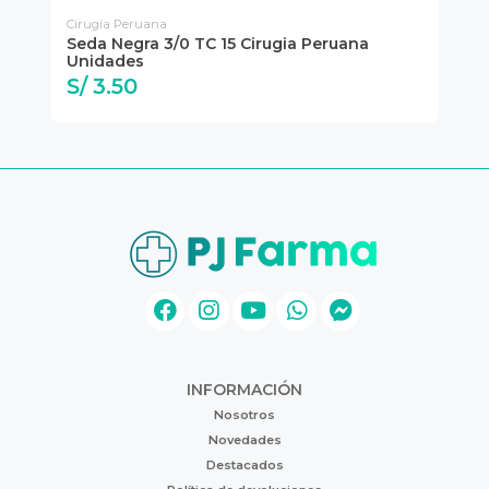
Cirugía Peruana
Cir
Seda Negra 3/0 TC 15 Cirugia Peruana
Se
Unidades
Un
S/ 3.50
S
INFORMACIÓN
Nosotros
Novedades
Destacados