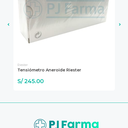
Riester
Rie
Tensiómetro Aneroide Riester
Es
S/ 245.00
S