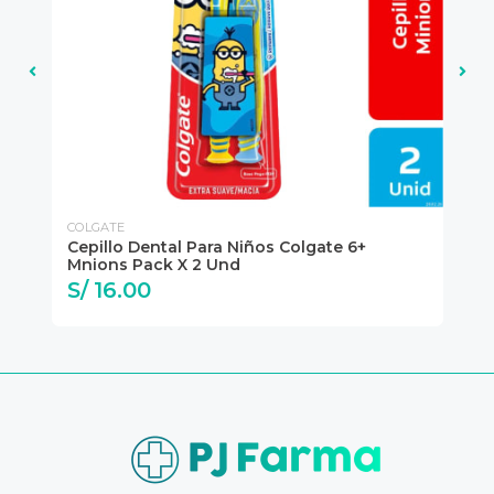
COLGATE
OR
Cepillo Dental Para Niños Colgate 6+
Ce
Mnions Pack X 2 Und
Or
S/ 16.00
S/