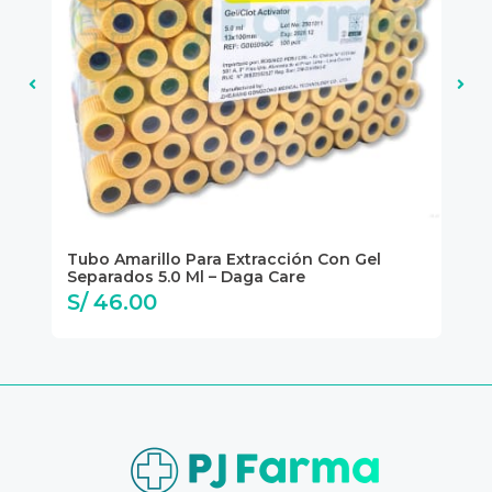
Tubo Amarillo Para Extracción Con Gel
Tu
Separados 5.0 Ml – Daga Care
Da
S/ 46.00
S