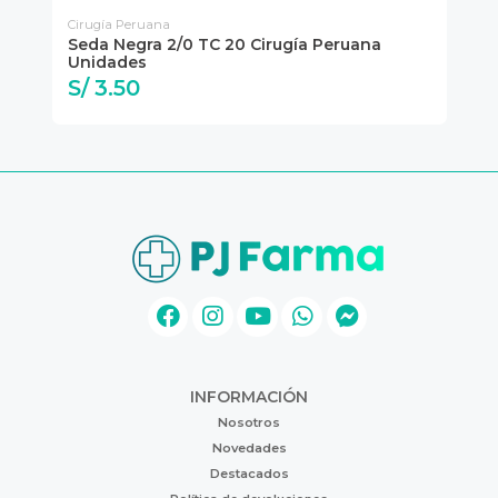
Cirugía Peruana
Cir
Seda Negra 2/0 TC 20 Cirugía Peruana
Se
Unidades
Un
S/ 3.50
S
INFORMACIÓN
Nosotros
Novedades
Destacados