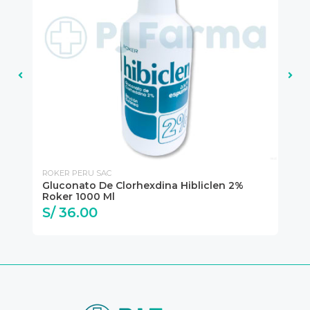
ROKER PERU SAC
RO
Gluconato De Clorhexdina Hibliclen 2%
Gl
Roker 1000 Ml
Ro
S/ 36.00
S