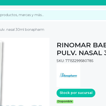
 pulv. nasal 30ml bonapharm
RINOMAR BAB
PULV. NASAL
SKU: 77153299580785
Stock por sucursal
Disponible