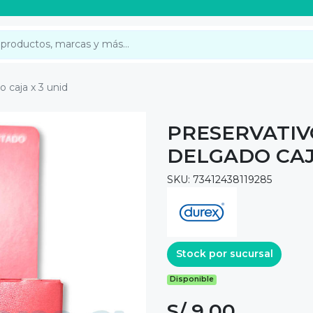
o caja x 3 unid
PRESERVATIV
DELGADO CAJ
SKU: 73412438119285
Stock por sucursal
Disponible
S/ 9.00