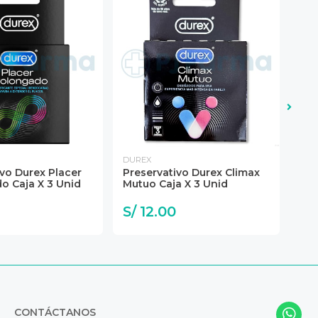
DUREX
DUR
vo Durex Placer
Preservativo Durex Climax
Gel
o Caja X 3 Unid
Mutuo Caja X 3 Unid
Dur
Pas
S/ 12.00
S/
CONTÁCTANOS