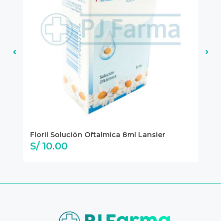
ma
Floril Solución Oftalmica 8ml Lansier
Co
S/ 10.00
S/