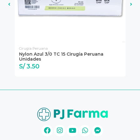
Cirugía Peruana
Cir
Nylon Azul 3/0 TC 15 Cirugía Peruana
Ny
Unidades
Un
S/ 3.50
S