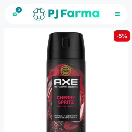
0
-5%