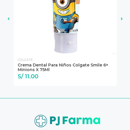
COLGATE
CO
Crema Dental Para Niños Colgate Smile 6+
Cr
Minions X 75Ml
Wh
S/ 11.00
S