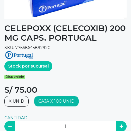
CELEPOXX (CELECOXIB) 200
MG CAPS. PORTUGAL
SKU: 77568645892920
Stock por sucursal
Disponible
S/ 75.00
X UNID
CAJA X 100 UNID
CANTIDAD