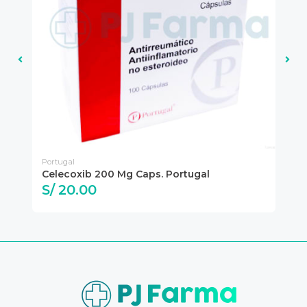
Portugal
DA
Celecoxib 200 Mg Caps. Portugal
Ce
S/ 20.00
S