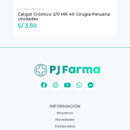
Cirugía Peruana
Cir
na
Catgut Crómico 2/0 MR 40 Cirugía Peruana
Ca
Unidades
Un
S/ 3.50
S
INFORMACIÓN
Nosotros
Novedades
Destacados