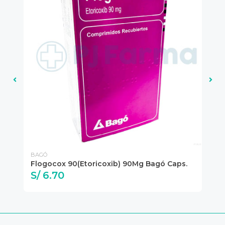
BAGÓ
BA
Flogocox 90(Etoricoxib) 90Mg Bagó Caps.
Fl
S/ 6.70
S