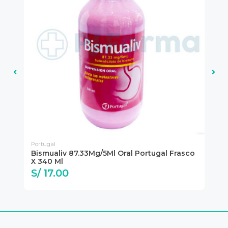
Portugal
Por
co
Bismualiv 87.33Mg/5Ml Oral Portugal Frasco
Bi
X 340 Ml
X 
S/ 17.00
S/